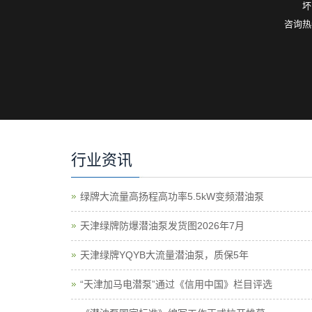
坏
咨询热线
行业资讯
绿牌大流量高扬程高功率5.5kW变频潜油泵
天津绿牌防爆潜油泵发货图2026年7月
天津绿牌YQYB大流量潜油泵，质保5年
“天津加马电潜泵”通过《信用中国》栏目评选