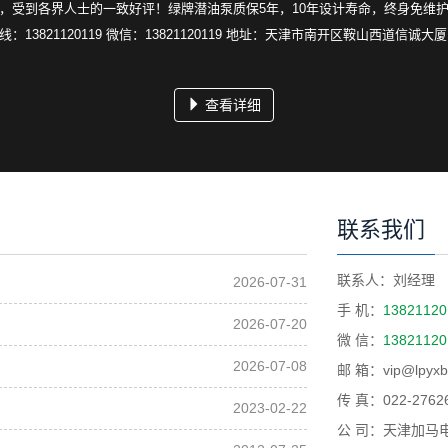
，受到各界人士的一致好评！绿牌潜油泵质保5年，10年设计寿命，终身免维
：13821120119 微信：13821120119 地址：天津市南开区鞍山西道信诚大厦
查看详细
联系我们
联系人：刘经理
2026-07-31
手 机：
13821120
2026-07-20
微 信：
13821120
2026-07-08
邮 箱：vip@lpyxb
传 真：022-2762
2023-02-22
公 司：天津加马