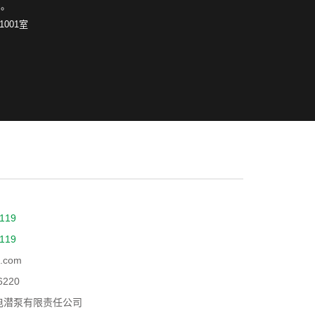
护。
1001室
119
119
.com
6220
电潜泵有限责任公司